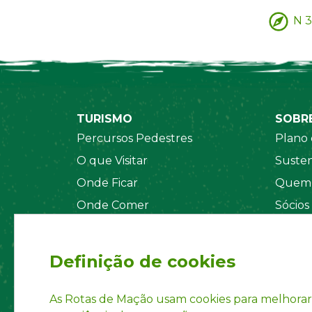
N 3
TURISMO
SOBR
Percursos Pedestres
Plano 
O que Visitar
Susten
Onde Ficar
Quem 
Onde Comer
Sócios
Sistema de Segurança
Orgãos
Regul
Definição de cookies
Estatu
Políti
As Rotas de Mação usam cookies para melhorar