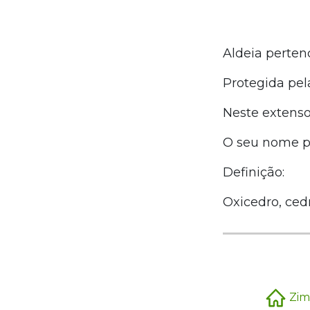
Aldeia perten
Protegida pela
Neste extenso 
O seu nome p
Definição:
Oxicedro, cedr
Zim