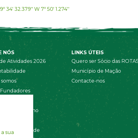
9º 34' 32.379'' W 7º 50' 1.274''
E NÓS
LINKS ÚTEIS
de Atividades 2026
Quero ser Sócio das ROTA
tabilidade
Município de Mação
somos
Contacte-nos
 Fundadores
 Sociais
amento Interno
tos
ca de Privacidade
 a sua