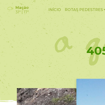
o q
Mação
INÍCIO
ROTAS PEDESTRES
31º | 17º
40