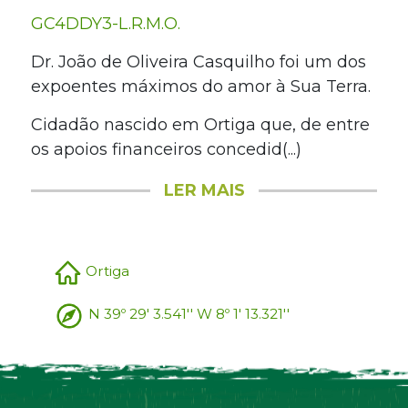
GC4DDY3-L.R.M.O.
Dr. João de Oliveira Casquilho foi um dos
expoentes máximos do amor à Sua Terra.
Cidadão nascido em Ortiga que, de entre
os apoios financeiros concedid(...)
LER MAIS
Ortiga
N 39º 29' 3.541'' W 8º 1' 13.321''