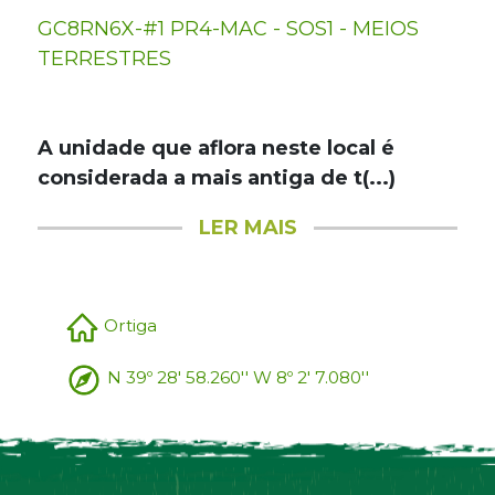
GC8RN6X-#1 PR4-MAC - SOS1 - MEIOS
TERRESTRES
A unidade que aflora neste local é
considerada a mais antiga de t(...)
LER MAIS
Ortiga
N 39º 28' 58.260'' W 8º 2' 7.080''