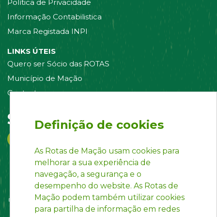
Política de Privacidade
Informação Contabilistica
Marca Registada INPI
LINKS ÚTEIS
Quero ser Sócio das ROTAS
Município de Mação
Contacte-nos
Siga-nos em:
Definição de cookies
As Rotas de Mação usam cookies para
melhorar a sua experiência de
navegação, a segurança e o
desempenho do website. As Rotas de
Mação podem também utilizar cookies
para partilha de informação em redes