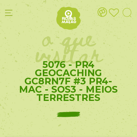
o que
visitar
5076 - PR4
GEOCACHING
GC8RN7F #3 PR4-
MAC - SOS3 - MEIOS
TERRESTRES