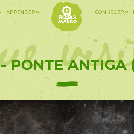
ue vis
APRENDER
CONHECER
 - PONTE ANTIGA 