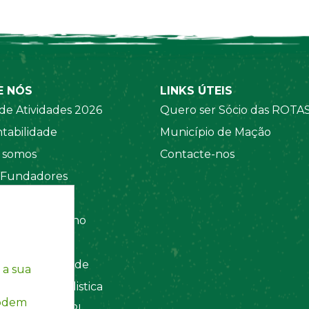
E NÓS
LINKS ÚTEIS
de Atividades 2026
Quero ser Sócio das ROTA
tabilidade
Município de Mação
somos
Contacte-nos
 Fundadores
 Sociais
amento Interno
tos
ca de Privacidade
 a sua
ação Contabilistica
podem
Registada INPI