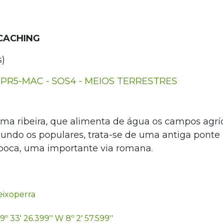
CACHING
s)
PR5-MAC - SOS4 - MEIOS TERRESTRES
ma ribeira, que alimenta de água os campos agrí
gundo os populares, trata-se de uma antiga pont
época, uma importante via romana.
ixoperra
9º 33' 26.399'' W 8º 2' 57.599''