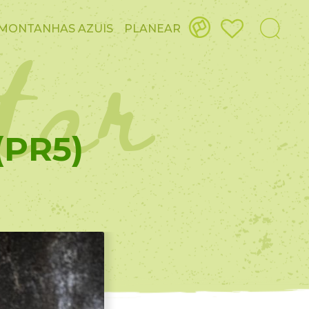
itar
MONTANHAS AZUIS
PLANEAR
(PR5)