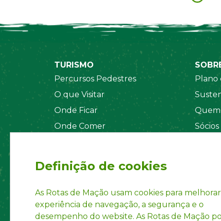
TURISMO
SOBR
Percursos Pedestres
Plano 
O que Visitar
Susten
Onde Ficar
Quem 
Onde Comer
Sócios
Sistema de Segurança
Orgãos
Regul
Definição de cookies
Estatu
Políti
As Rotas de Mação usam cookies para melhorar
experiência de navegação, a segurança e o
Inform
desempenho do website. As Rotas de Mação 
Marca 