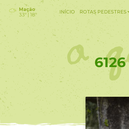
o q
Mação
INÍCIO
ROTAS PEDESTRES
33º | 18º
6126