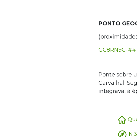
PONTO GEO
(proximidade
GC8RN9C-#4 
Ponte sobre u
Carvalhal. Se
integrava, à 
Que
N 3