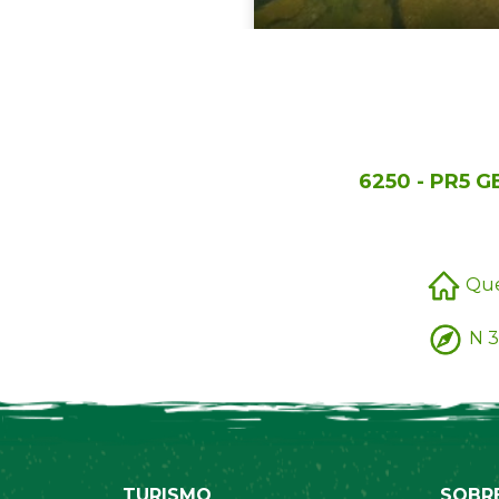
6250 - PR5 
Que
N 3
TURISMO
SOBR