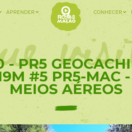
ue vis
APRENDER
CONHECER
0 - PR5 GEOCACHI
9M #5 PR5-MAC - 
MEIOS AÉREOS