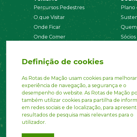
Percursos Pedestres
Plano 
O que Visitar
Susten
Onde Ficar
Quem 
Onde Comer
Sócios
Sistema de Segurança
Orgãos
Regul
Definição de cookies
Estatu
Políti
As Rotas de Mação usam cookies para melhorar
experiência de navegação, a segurança e o
Inform
desempenho do website. As Rotas de Mação 
Marca 
também utilizar cookies para partilha de infor
em redes sociais e de localização, para apresent
resultados de pesquisa mais relevantes para o
utilizador.