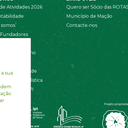
de Atividades 2026
Quero ser Sócio das ROTA
tabilidade
Município de Mação
somos
Contacte-nos
 Fundadores
 Sociais
amento Interno
tos
ca de Privacidade
 a sua
ação Contabilistica
podem
Registada INPI
mação
ar