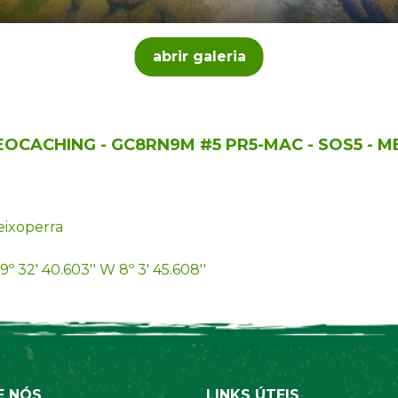
abrir galeria
GEOCACHING - GC8RN9M #5 PR5-MAC - SOS5 - 
ixoperra
9º 32' 40.603'' W 8º 3' 45.608''
E NÓS
LINKS ÚTEIS