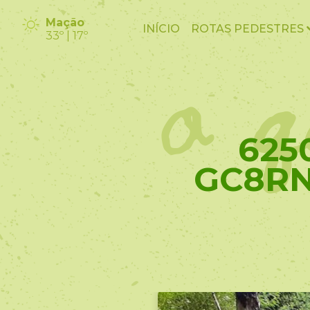
o q
Mação
INÍCIO
ROTAS PEDESTRES
33º | 17º
625
GC8RN