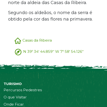
norte da aldeia das Casas da Ribeira.
Segundo os aldeãos, o nome da serra é
obtido pela cor das flores na primavera.
Casas da Ribeira
N 39º 34' 44.859'' W 7º 58' 54.126''
TURISMO
Percursos Pedestres
O que Visitar
Onde Ficar