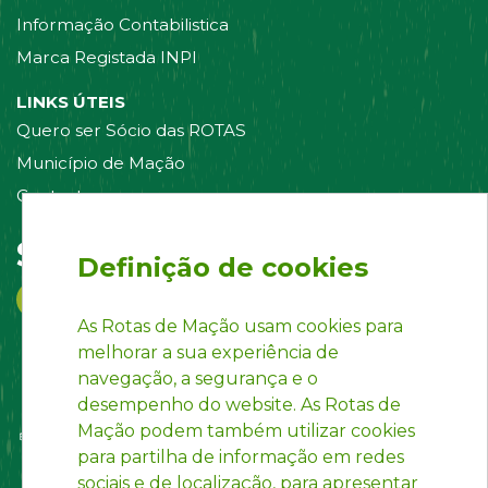
Informação Contabilistica
Marca Registada INPI
LINKS ÚTEIS
Quero ser Sócio das ROTAS
Município de Mação
Contacte-nos
Siga-nos em:
Definição de cookies
As Rotas de Mação usam cookies para
melhorar a sua experiência de
navegação, a segurança e o
desempenho do website. As Rotas de
Mação podem também utilizar cookies
para partilha de informação em redes
sociais e de localização, para apresentar