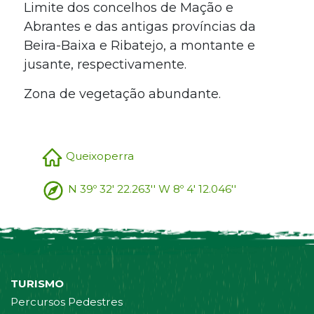
Limite dos concelhos de Mação e
Abrantes e das antigas províncias da
Beira-Baixa e Ribatejo, a montante e
jusante, respectivamente.
Zona de vegetação abundante.
Queixoperra
N 39º 32' 22.263'' W 8º 4' 12.046''
TURISMO
Percursos Pedestres