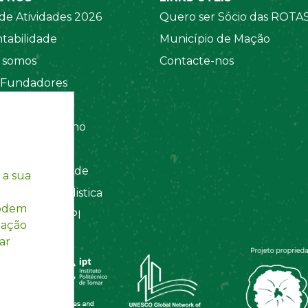
de Atividades 2026
Quero ser Sócio das ROTA
tabilidade
Município de Mação
somos
Contacte-nos
 Fundadores
 Sociais
amento Interno
tos
ca de Privacidade
 a sua
ação Contabilistica
podem
Registada INPI
mação
ar