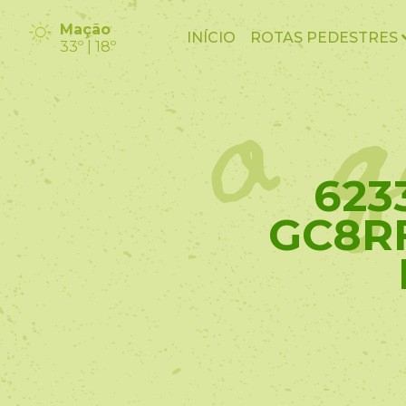
o q
Mação
INÍCIO
ROTAS PEDESTRES
33º | 18º
623
GC8RF