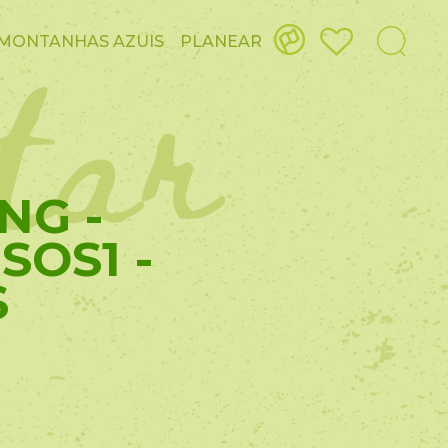
itar
MONTANHAS AZUIS
PLANEAR
NG -
SOS1 -
S