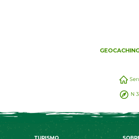
GEOCACHING 
Ser
N 3
TURISMO
SOBR