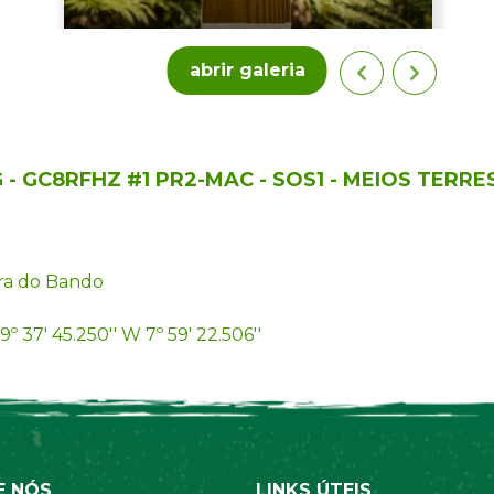
abrir galeria
- GC8RFHZ #1 PR2-MAC - SOS1 - MEIOS TERRE
ra do Bando
9º 37' 45.250'' W 7º 59' 22.506''
E NÓS
LINKS ÚTEIS