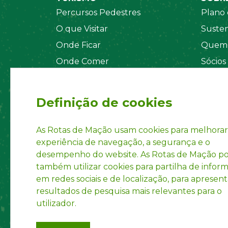
Percursos Pedestres
Plano 
O que Visitar
Susten
Onde Ficar
Quem 
Onde Comer
Sócios
Sistema de Segurança
Orgãos
Regul
Definição de cookies
Estatu
Políti
As Rotas de Mação usam cookies para melhorar
experiência de navegação, a segurança e o
Inform
desempenho do website. As Rotas de Mação 
Marca 
também utilizar cookies para partilha de infor
em redes sociais e de localização, para apresent
resultados de pesquisa mais relevantes para o
utilizador.