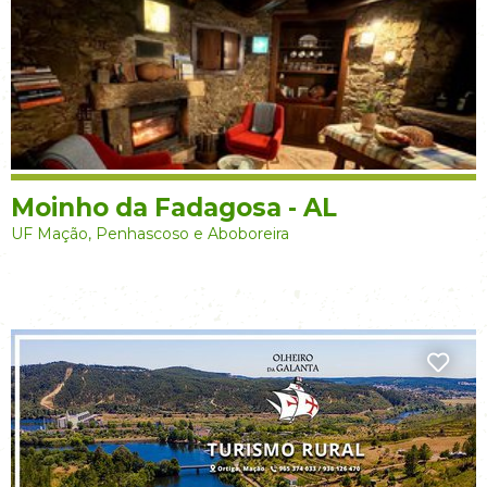
Moinho da Fadagosa - AL
UF Mação, Penhascoso e Aboboreira