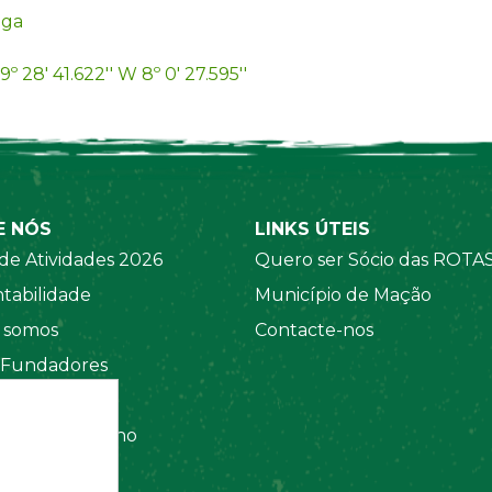
iga
9º 28' 41.622'' W 8º 0' 27.595''
E NÓS
LINKS ÚTEIS
de Atividades 2026
Quero ser Sócio das ROTA
tabilidade
Município de Mação
somos
Contacte-nos
 Fundadores
 Sociais
amento Interno
tos