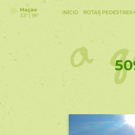
o q
Mação
INÍCIO
ROTAS PEDESTRES
33º | 18º
50