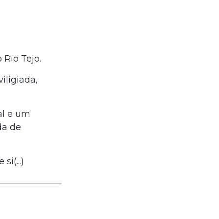
 Rio Tejo.
iligiada,
al e um
da de
i(...)