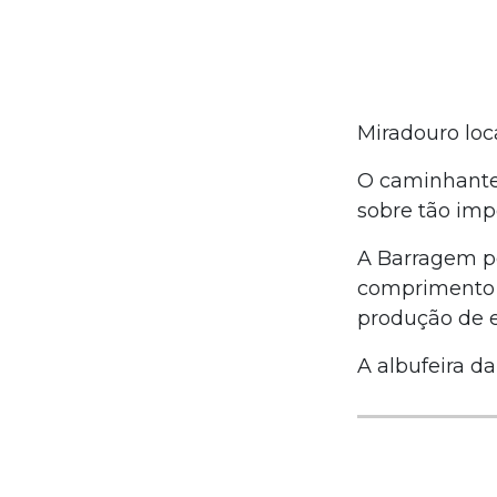
Miradouro loc
O caminhante,
sobre tão impo
A Barragem po
comprimento 
produção de e
A albufeira d