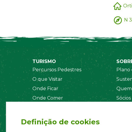
Ort
N 3
TURISMO
SOBR
Percursos Pedestres
Plano 
O que Visitar
Susten
Onde Ficar
Quem 
Onde Comer
Sócios
Sistema de Segurança
Orgãos
Regul
Definição de cookies
Estatu