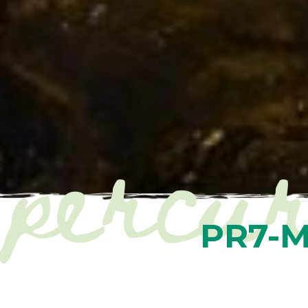
percur
PR7-