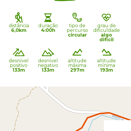
distância
duração
tipo de
grau de
6,0km
4:00h
percurso
dificuldade
circular
algo
difícil
desnível
desnível
altitude
altitude
positivo
negativo
máxima
mínima
133m
133m
297m
193m