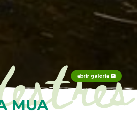
destres
abrir galeria
A MUA