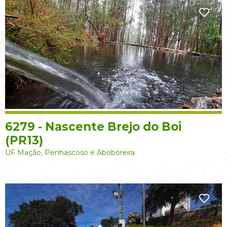
6279 - Nascente Brejo do Boi
(PR13)
UF Mação, Penhascoso e Aboboreira