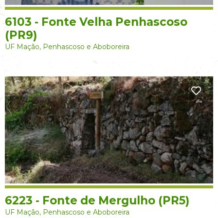
6103 - Fonte Velha Penhascoso
(PR9)
UF Mação, Penhascoso e Aboboreira
6223 - Fonte de Mergulho (PR5)
UF Mação, Penhascoso e Aboboreira