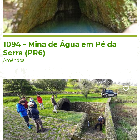
1094 – Mina de Água em Pé da
Serra (PR6)
Amêndoa