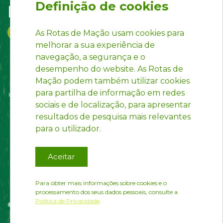
Definição de cookies
Follow us on:
As Rotas de Mação usam cookies para
melhorar a sua experiência de
navegação, a segurança e o
desempenho do website. As Rotas de
Mação podem também utilizar cookies
para partilha de informação em redes
sociais e de localização, para apresentar
resultados de pesquisa mais relevantes
para o utilizador.
Aceitar
Para obter mais informações sobre cookies e o
processamento dos seus dados pessoais, consulte a
Política de Privacidade
.
© Rotas de Mação | Developed by
InfoPortugal