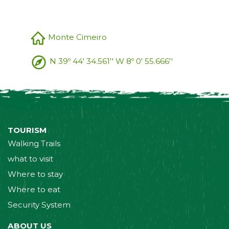
Monte Cimeiro
N 39º 44' 34.561'' W 8º 0' 55.666''
TOURISM
Walking Trails
what to visit
Where to stay
Where to eat
Security System
ABOUT US