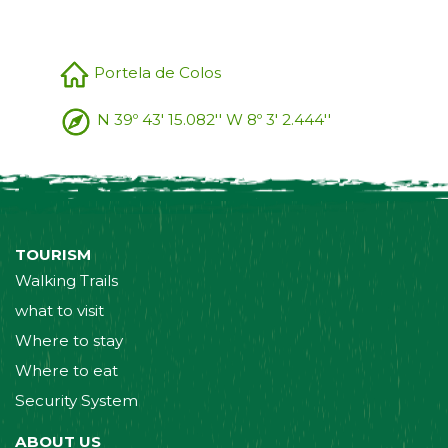
Portela de Colos
N 39º 43' 15.082'' W 8º 3' 2.444''
TOURISM
Walking Trails
what to visit
Where to stay
Where to eat
Security System
ABOUT US