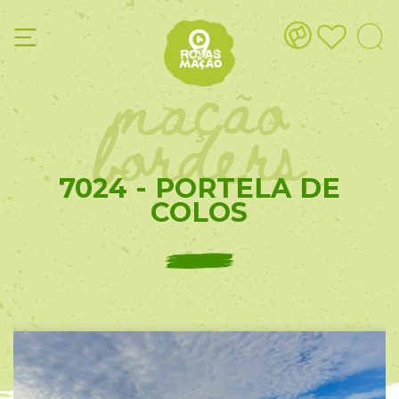
mação
borders
7024 - PORTELA DE
COLOS