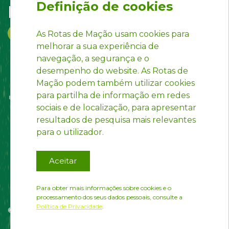
Definição de cookies
Follow us on:
As Rotas de Mação usam cookies para
melhorar a sua experiência de
navegação, a segurança e o
desempenho do website. As Rotas de
Mação podem também utilizar cookies
para partilha de informação em redes
sociais e de localização, para apresentar
resultados de pesquisa mais relevantes
para o utilizador.
Aceitar
Para obter mais informações sobre cookies e o
processamento dos seus dados pessoais, consulte a
Política de Privacidade
.
© Rotas de Mação | Developed by
InfoPortugal