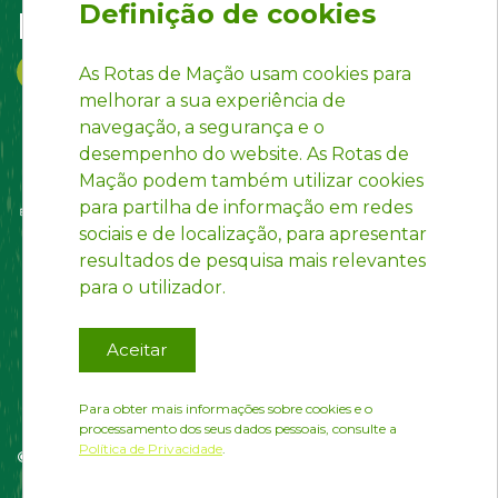
Definição de cookies
Follow us on:
As Rotas de Mação usam cookies para
melhorar a sua experiência de
navegação, a segurança e o
desempenho do website. As Rotas de
Mação podem também utilizar cookies
para partilha de informação em redes
sociais e de localização, para apresentar
resultados de pesquisa mais relevantes
para o utilizador.
Aceitar
Para obter mais informações sobre cookies e o
processamento dos seus dados pessoais, consulte a
Política de Privacidade
.
© Rotas de Mação | Developed by
InfoPortugal