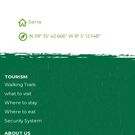
Serra
N 39º 35' 42.666'' W 8º 5' 12.148''
TOURISM
Walking Trails
what to visit
Where to stay
Where to eat
Security System
ABOUT US