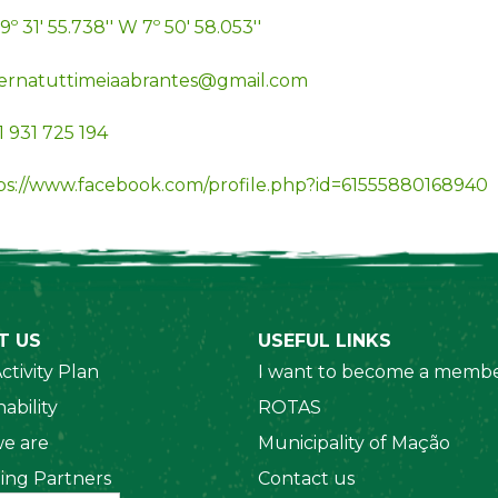
9º 31' 55.738'' W 7º 50' 58.053''
ernatuttimeiaabrantes@gmail.com
 931 725 194
ps://www.facebook.com/profile.php?id=61555880168940
T US
USEFUL LINKS
ctivity Plan
I want to become a membe
ability
ROTAS
e are
Municipality of Mação
ing Partners
Contact us