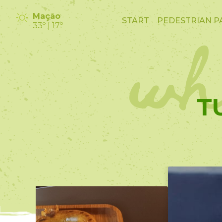
wh
Mação
START
PEDESTRIAN P
33º | 17º
T