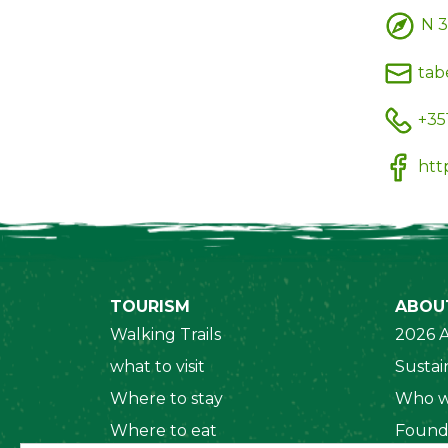
N 3
tab
+351
htt
TOURISM
ABOU
Walking Trails
2026 A
what to visit
Sustain
Where to stay
Who w
Where to eat
Found