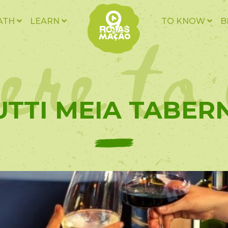
ere to 
ATH
LEARN
TO KNOW
B
UTTI MEIA TABER