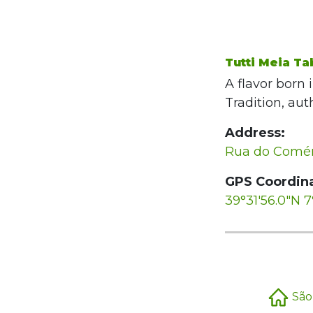
Tutti Meia Ta
A flavor born 
Tradition, aut
Address:
Rua do Comér
GPS Coordina
39°31'56.0"N 7°
São