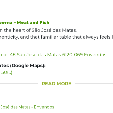
berna – Meat and Fish
in the heart of São José das Matas.
henticity, and that familiar table that always feels
cio, 48 São José das Matas 6120-069 Envendos
tes (Google Maps):
50(...)
READ MORE
 José das Matas - Envendos