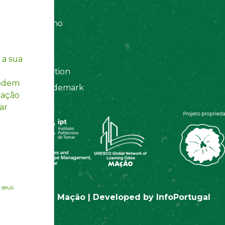
 Organizations
amento Interno
es
y Policy
 a sua
ting Information
podem
egistered Trademark
mação
ar
 seus
© Rotas de Mação | Developed by
InfoPortugal