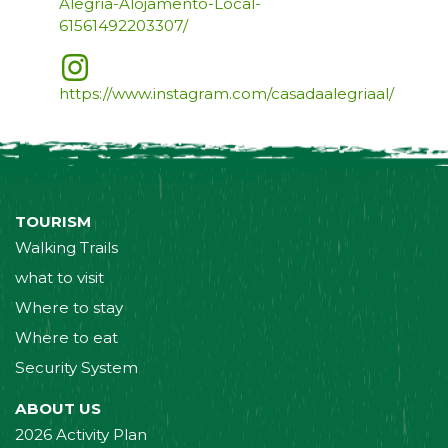
Alegria-Alojamento-Local-
61561492203307/
https://www.instagram.com/casadaalegriaal/
TOURISM
Walking Trails
what to visit
Where to stay
Where to eat
Security System
ABOUT US
2026 Activity Plan