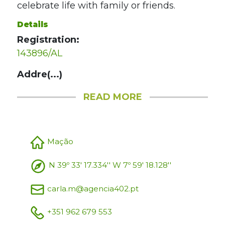
celebrate life with family or friends.
Details
Registration:
143896/AL
Addre(...)
READ MORE
Mação
N 39º 33' 17.334'' W 7º 59' 18.128''
carla.m@agencia402.pt
+351 962 679 553