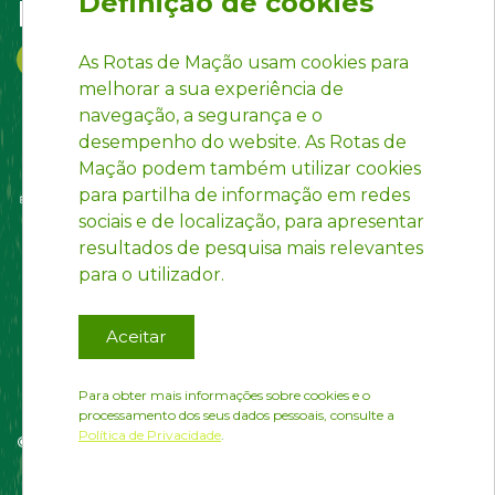
Definição de cookies
Follow us on:
As Rotas de Mação usam cookies para
melhorar a sua experiência de
navegação, a segurança e o
desempenho do website. As Rotas de
Mação podem também utilizar cookies
para partilha de informação em redes
sociais e de localização, para apresentar
resultados de pesquisa mais relevantes
para o utilizador.
Aceitar
Para obter mais informações sobre cookies e o
processamento dos seus dados pessoais, consulte a
Política de Privacidade
.
© Rotas de Mação | Developed by
InfoPortugal