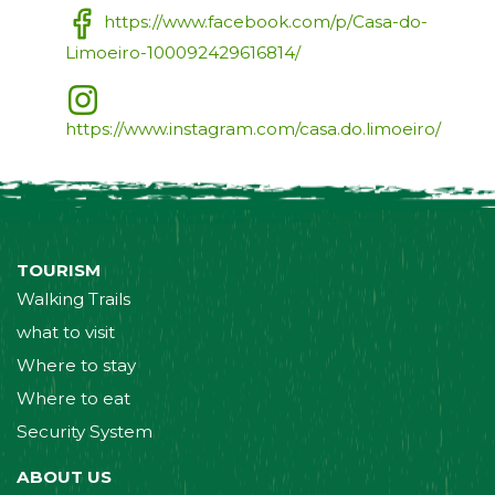
https://www.facebook.com/p/Casa-do-
Limoeiro-100092429616814/
https://www.instagram.com/casa.do.limoeiro/
TOURISM
Walking Trails
what to visit
Where to stay
Where to eat
Security System
ABOUT US