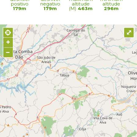
positivo
negativo
altitude
altitude
179m
179m
(M)
463m
296m
⤢
+
−