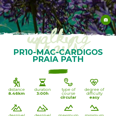
walking
trails
PR10-MAC-CARDIGOS
PRAIA PATH
distance
duration
type of
degree of
8.46km
3:00h
course
difficulty
circular
easy
desnível
desnível
maximum
minimum