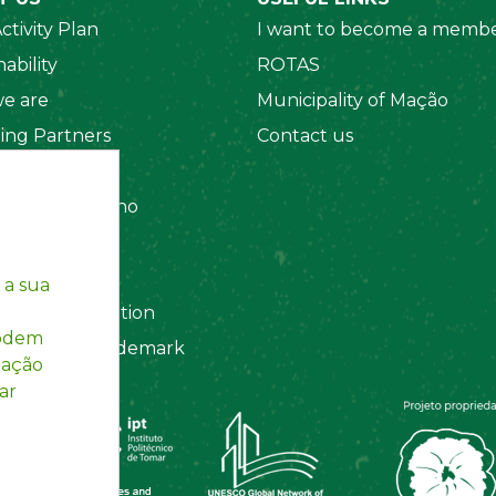
ctivity Plan
I want to become a membe
ability
ROTAS
e are
Municipality of Mação
ing Partners
Contact us
 Organizations
amento Interno
es
y Policy
 a sua
ting Information
podem
egistered Trademark
mação
ar