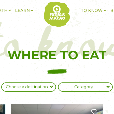
to kno
ATH
LEARN
TO KNOW
B
WHERE TO EAT