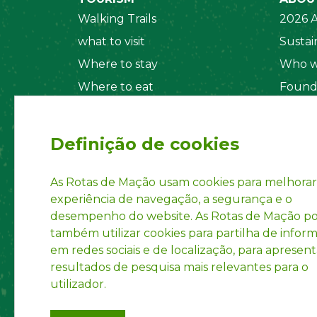
Walking Trails
2026 A
what to visit
Sustain
Where to stay
Who w
Where to eat
Found
Security System
Social
Regul
Definição de cookies
Statut
Privac
As Rotas de Mação usam cookies para melhorar
experiência de navegação, a segurança e o
Accoun
desempenho do website. As Rotas de Mação 
INPI R
também utilizar cookies para partilha de infor
em redes sociais e de localização, para apresent
resultados de pesquisa mais relevantes para o
utilizador.