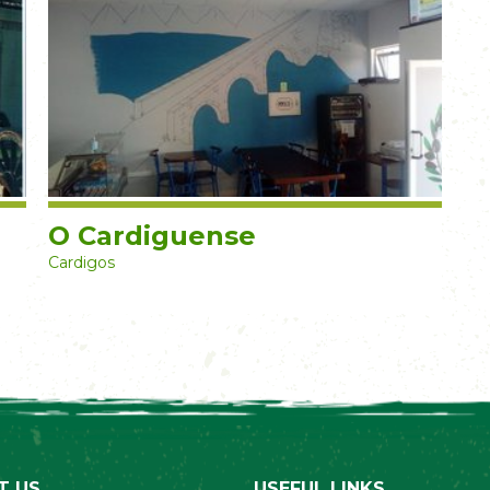
O Cardiguense
Cardigos
T US
USEFUL LINKS