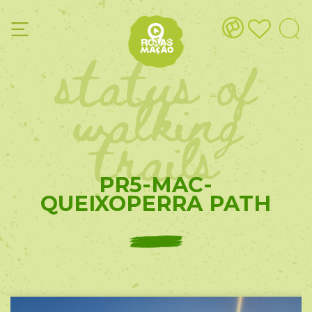
status of
walking
trails
PR5-MAC-
QUEIXOPERRA PATH