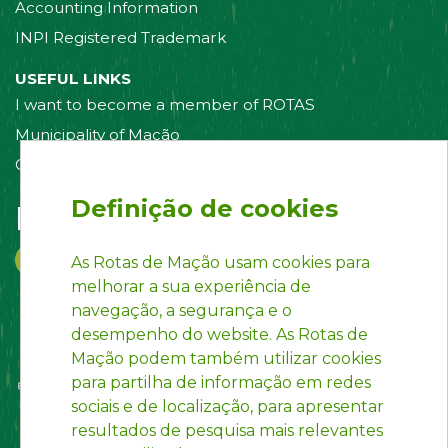
Accounting Information
INPI Registered Trademark
USEFUL LINKS
I want to become a member of ROTAS
Municipality of Mação
Contact us
Definição de cookies
Follow us on:
As Rotas de Mação usam cookies para
melhorar a sua experiência de
navegação, a segurança e o
desempenho do website. As Rotas de
Mação podem também utilizar cookies
para partilha de informação em redes
sociais e de localização, para apresentar
resultados de pesquisa mais relevantes